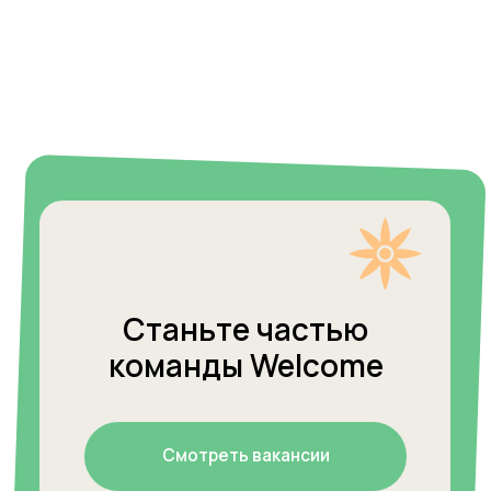
Полезные статьи
от Welcome
5 типичных ошибок родителей
Welcome: Как препода
5 типичных ошибок родителей
Welcome: Как препода
при изучении английского языка
английского построила
при изучении английского языка
английского построила
и сеть франшиз
и сеть франшиз
Читать
Читать
Читать
Читать