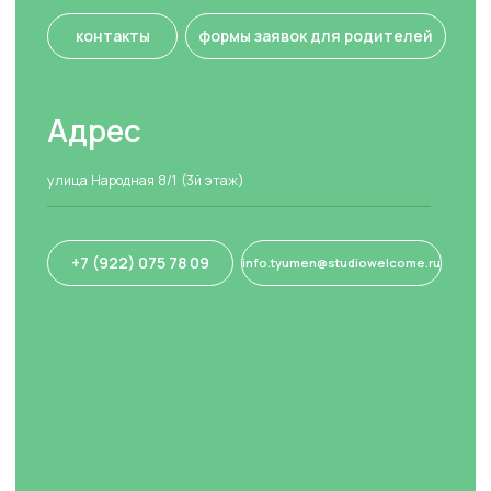
info.tyumen@studiowelcome.ru
Аудио в Яндекс.Алисе
Политика конфиденциальности
Договор оферта
© Все права защищены. Языковая студия Welcome. 2026
ИП Лыжина Юлия Валерьевна. ИНН: 723000838311
Разработка сайта: Софина Мария
Скачайте наше приложение
Государственная
лицензия