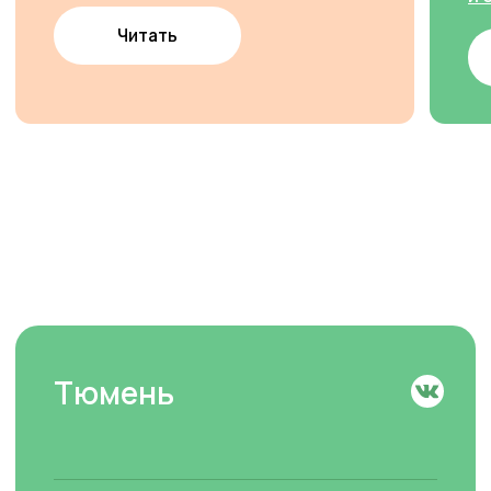
Наши центры
Присоединиться к Cети
О Welcome
Welcome
Галерея
Города
Преподаватели
Обучение
Отзывы
База знаний
Обучение школьников
Сведения об
Обучение дошкольников
образовательной
организации
Британская школа
Вакансии
Летний лагерь
Контакты
Курс по грамматике
Онлайн
Социальные сети
Welcome Exams
Вконтакте
Кембриджские экзамены
Тестирование знаний
Контакты
7 (922) 471-36-51