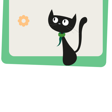
Тюмень
контакты
формы заявок для родителей
Адрес
улица Народная 8/1 (3й этаж)
+7 (922) 075 78 09
info.tyumen@studiowelcome.ru